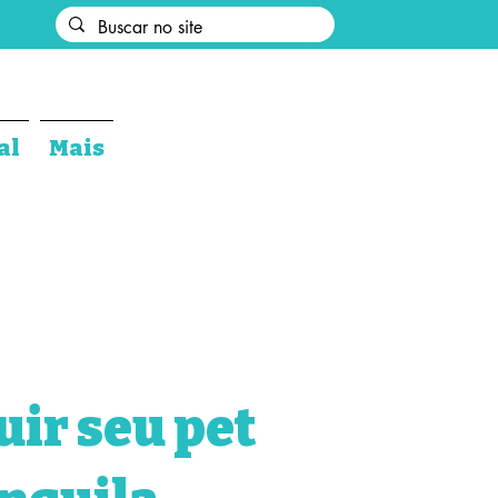
al
Mais
uir seu pet