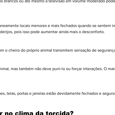
ídos brancos ou até mesmo a televisão em volume moderado pode
aneamente locais menores e mais fechados quando se sentem ins
erijos, pois isso pode aumentar ainda mais o desconforto.
m o cheiro do próprio animal transmitem sensação de segurança 
nimal, mas também não deve puni-lo ou forçar interações. O mai
tões, telas, portas e janelas estão devidamente fechados e segur
r no clima da torcida?