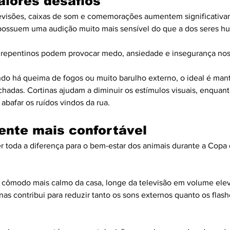
iores desafios
evisões, caixas de som e comemorações aumentem significativam
 possuem uma audição muito mais sensível do que a dos seres h
ons repentinos podem provocar medo, ansiedade e insegurança nos
do há queima de fogos ou muito barulho externo, o ideal é man
echadas. Cortinas ajudam a diminuir os estímulos visuais, enquan
afar os ruídos vindos da rua.
ente mais confortável
 toda a diferença para o bem-estar dos animais durante a Copa
cômodo mais calmo da casa, longe da televisão em volume eleva
inas contribui para reduzir tanto os sons externos quanto os fla