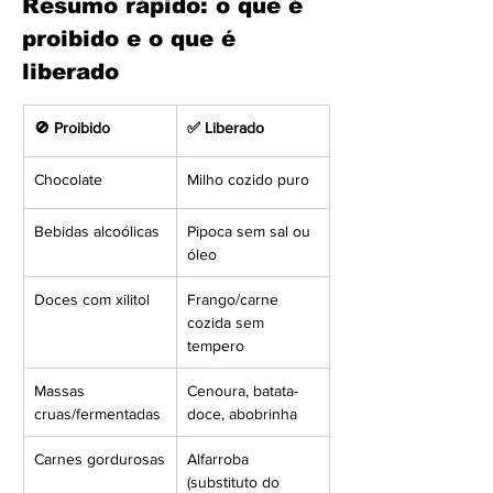
Resumo rápido: o que é 
proibido e o que é 
liberado
🚫 Proibido
✅ Liberado
Chocolate
Milho cozido puro
Bebidas alcoólicas
Pipoca sem sal ou 
óleo
Doces com xilitol
Frango/carne 
cozida sem 
tempero
Massas 
Cenoura, batata-
cruas/fermentadas
doce, abobrinha
Carnes gordurosas
Alfarroba 
(substituto do 