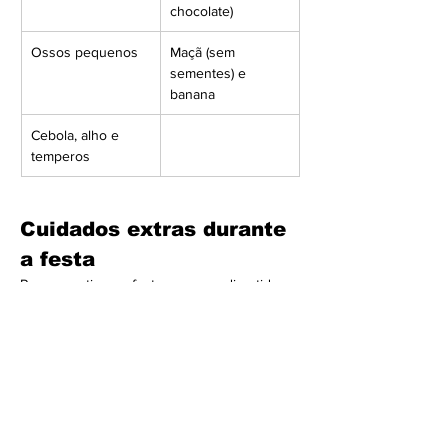
chocolate)
Ossos pequenos
Maçã (sem 
sementes) e 
banana
Cebola, alho e 
temperos
Cuidados extras durante 
a festa
Para garantir uma festa segura e divertida 
para todos, mantenha a atenção redobrada 
com os restos de comida espalhados ou 
deixados ao alcance dos pets. Evite que 
eles circulem livremente pelas áreas de 
alimentação e descarte corretamente as 
sobras.