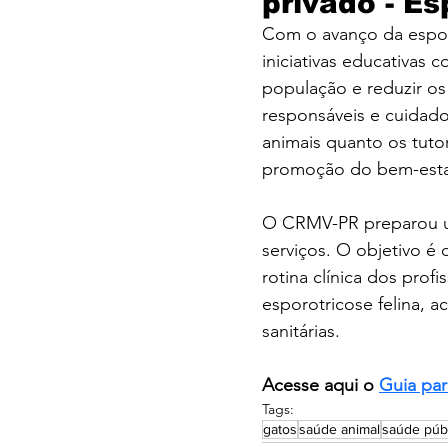
privado - Es
Com o avanço da esporo
iniciativas educativas 
população e reduzir os 
responsáveis e cuidado
animais quanto os tuto
promoção do bem-estar
O CRMV-PR preparou um
serviços. O objetivo é 
rotina clínica dos prof
esporotricose felina,
sanitárias.
Acesse aqui o 
Guia par
Tags:
gatos
saúde animal
saúde púb