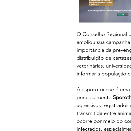
O Conselho Regional d
ampliou sua campanha e
importância da prevençã
distribuição de cartazes
veterinárias, universid
informar a população e
A esporotricose é uma
principalmente 
Sporothr
agressivos registrados
transmitida entre anim
ocorre por meio do con
infectados, especialmen