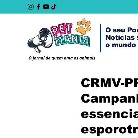
O seu Po
Notícias
o mundo 
CRMV-P
Campanh
essencia
esporot