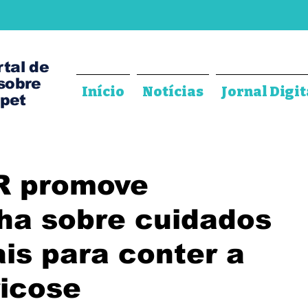
rtal de
 sobre
Início
Notícias
Jornal Digit
pet
R promove
a sobre cuidados
is para conter a
ricose