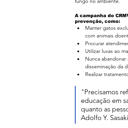
fungo no ambiente.
A campanha do CRMV
prevenção, como:
Manter gatos exclu
com animais doent
Procurar atendimen
Utilizar luvas ao 
Nunca abandonar a
disseminação da 
Realizar tratament
"Precisamos ref
educação em sa
quanto as pess
Adolfo Y. Sasaki