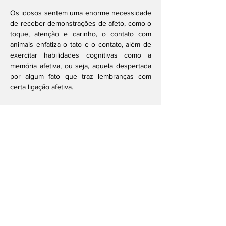
Os idosos sentem uma enorme necessidade 
de receber demonstrações de afeto, como o 
toque, atenção e carinho, o contato com 
animais enfatiza o tato e o contato, além de 
exercitar habilidades cognitivas como a 
memória afetiva, ou seja, aquela despertada 
por algum fato que traz lembranças com 
certa ligação afetiva.
Na relação de amor e conexão com o pet, 
mesmo com a progressão da doença, 
permeiam-se sensações, emoções, palavras, 
imagens e posturas, o animal passa a ser um 
caminho pelo qual o idoso pode expressar 
de forma corporal e simbólica seus 
sentimentos, pensamentos e conceitos. 
Recordar vivências é o caminho da 
ressignificação da história pessoal presente.
Anterior
Próxima