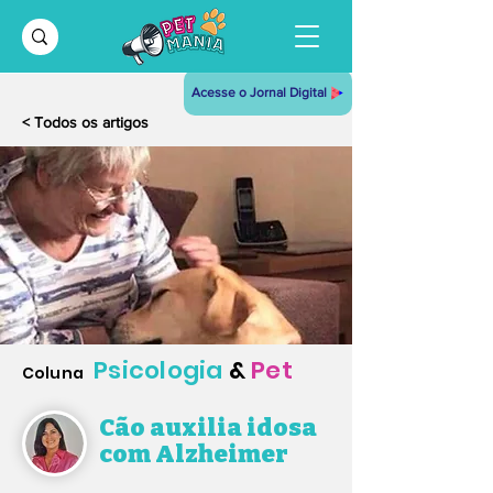
Acesse o Jornal Digital
< Todos os artigos
Psicologia
&
Pet
Coluna
Cão auxilia idosa
com Alzheimer