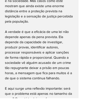
e na sociedade. Mas casos como este 
mostram que ainda existe uma enorme 
distância entre a proteção prevista na 
legislação e a sensação de justiça percebida 
pela população.
A verdade é que a eficácia de uma lei não 
depende apenas da pena prevista. Ela 
depende da capacidade de investigar, 
produzir provas, identificar autores, 
processar responsáveis e aplicar sanções 
de forma rápida e proporcional. Quando a 
sociedade vê alguém acusado de um crime 
tão repugnante deixar a prisão em poucas 
horas, a mensagem que fica para muitos é a 
de que o sistema continua falhando.
E aqui surge uma reflexão importante: será 
que o problema está apenas no tamanho da 
pena? Ou está também na forma como os 
crimes contra animais são tratados pelas 
estruturas de investigação e persecução 