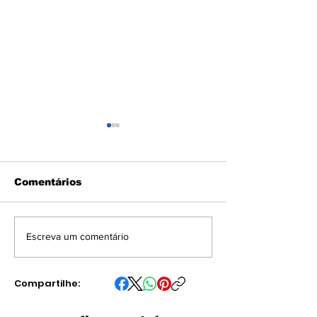
Comentários
Campinas confirma
Homem é pre
Escreva um comentário
primeiro caso de
flagrante apó
raiva em gato em
polícia encon
uma década e faz
cães feridos,
Compartilhe:
busca por pessoas
morto e cená
que tiveram contato
extrema crue