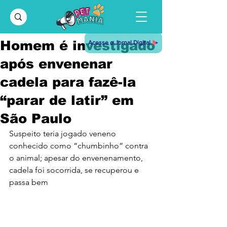
Homem é investigado
Acesse o Jornal Digital
após envenenar
cadela para fazê-la
“parar de latir” em
São Paulo
Suspeito teria jogado veneno 
conhecido como “chumbinho” contra 
o animal; apesar do envenenamento, 
cadela foi socorrida, se recuperou e 
passa bem