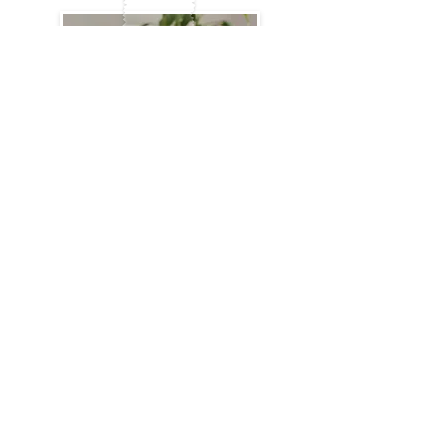
Jorginho | 4 anos
Ver mais fofuras
Jornal Digital
Leia a edição do mês