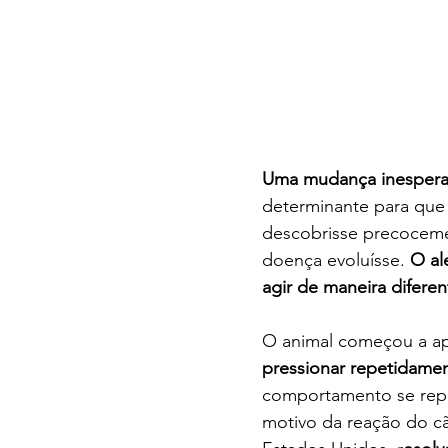
Uma mudança inespera
determinante para que
descobrisse precoceme
doença evoluísse. 
O al
agir de maneira difere
O animal começou a apr
pressionar repetidame
comportamento se repe
motivo da reação do c