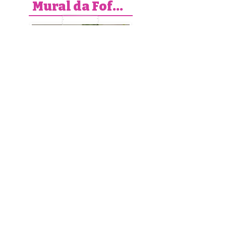
Mural da Fofura
Jorginho | 4 anos
Ver mais fofuras
Jornal Digital