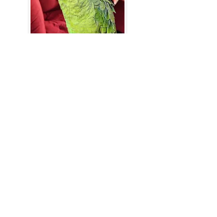
Jorginho | 4 anos
Ver mais fofuras
Jornal Digital
Leia a edição do mês
On-line e gratuito.