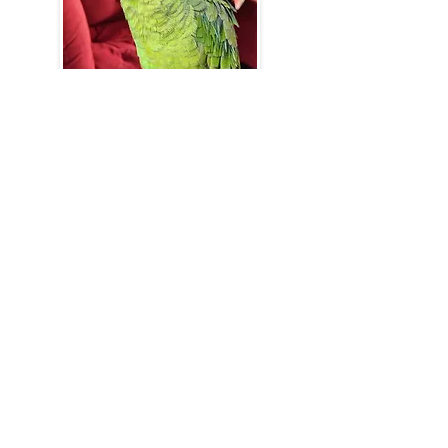
Jorginho | 4 anos
Ver mais fofuras
Jornal Digital
Leia a edição do mês
On-line e gratuito.